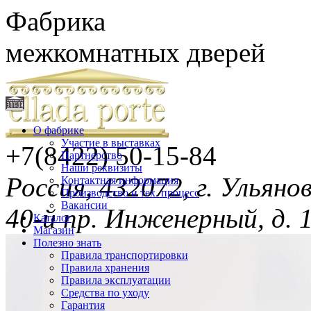
Фабрика
межкомнатных дверей
О фабрике
Участие в выставках
+7(8422)
50-15-84
Партнерство
Наши реквизиты
Россия, 432072, г. Ульяно
Контактная информация
Производство и тех. процесс
Вакансии
40-й пр. Инженерный, д. 
Каталог
Магазин
Полезно знать
Правила транспортировки
Правила хранения
Правила эксплуатации
Средства по уходу
Гарантия