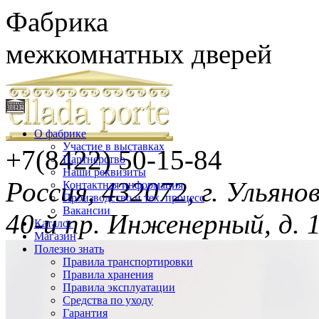
Фабрика
межкомнатных дверей
О фабрике
Участие в выставках
+7(8422)
50-15-84
Партнерство
Наши реквизиты
Россия, 432072, г. Ульяно
Контактная информация
Производство и тех. процесс
Вакансии
40-й пр. Инженерный, д. 
Каталог
Магазин
Полезно знать
Правила транспортировки
Правила хранения
Правила эксплуатации
Средства по уходу
Гарантия