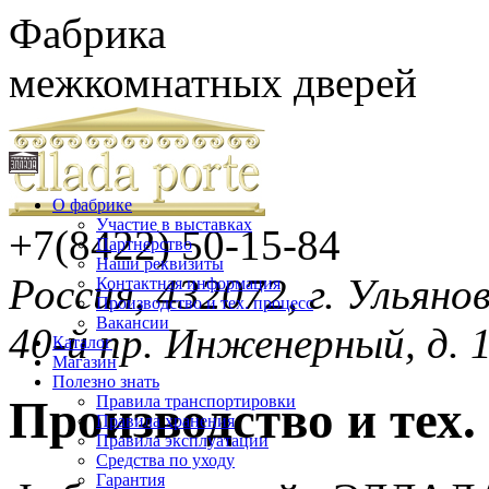
Фабрика
межкомнатных дверей
О фабрике
Участие в выставках
+7(8422)
50-15-84
Партнерство
Наши реквизиты
Россия, 432072, г. Ульяно
Контактная информация
Производство и тех. процесс
Вакансии
40-й пр. Инженерный, д. 
Каталог
Магазин
Полезно знать
Правила транспортировки
Производство и тех.
Правила хранения
Правила эксплуатации
Средства по уходу
Гарантия