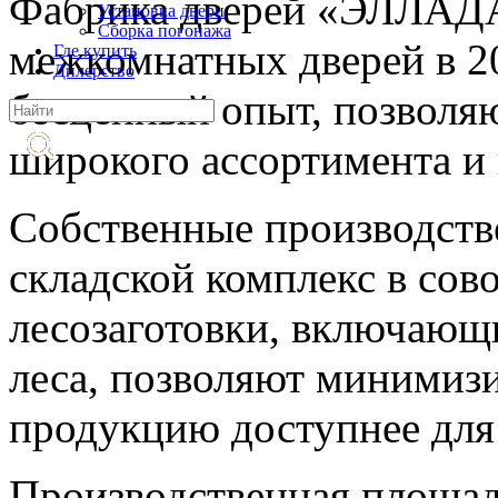
Фабрика дверей «ЭЛЛАДА
Установка двери
Cборка погонажа
межкомнатных дверей в 20
Где купить
Дилерство
бесценный опыт, позвол
широкого ассортимента и 
Собственные производств
складской комплекс в сов
лесозаготовки, включающи
леса, позволяют минимизи
продукцию доступнее для
Производственная площад